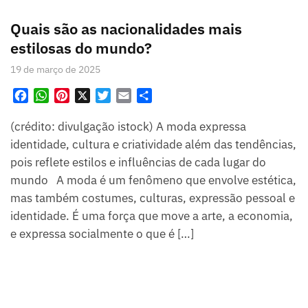
Quais são as nacionalidades mais
estilosas do mundo?
19 de março de 2025
F
W
P
X
T
E
S
a
h
i
w
m
h
(crédito: divulgação istock) A moda expressa
c
a
n
i
a
a
e
t
t
t
i
r
identidade, cultura e criatividade além das tendências,
b
s
e
t
l
e
pois reflete estilos e influências de cada lugar do
o
A
r
e
mundo A moda é um fenômeno que envolve estética,
o
p
e
r
mas também costumes, culturas, expressão pessoal e
k
p
s
identidade. É uma força que move a arte, a economia,
t
e expressa socialmente o que é […]