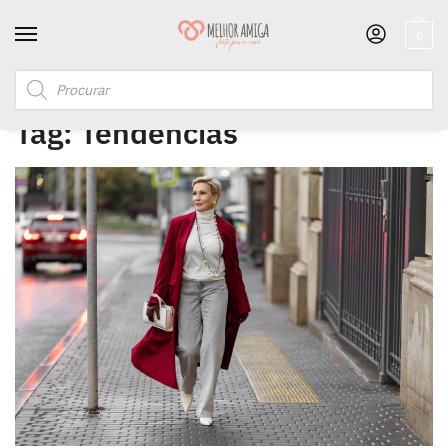
0
Início
/
Posts marcados com a tag “Tendências”
Tag:
Tendências