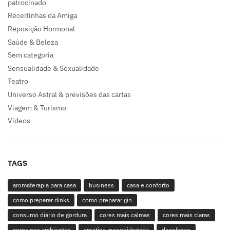
patrocinado
Receitinhas da Amiga
Reposição Hormonal
Saúde & Beleza
Sem categoria
Sensualidade & Sexualidade
Teatro
Universo Astral & previsões das cartas
Viagem & Turismo
Videos
TAGS
aromaterapia para casa
business
casa e conforto
como preparar dinks
como preparar gin
consumo diário de gordura
cores mais calmas
cores mais claras
cores nos ambientes
creatina monohidratada
decofaçao