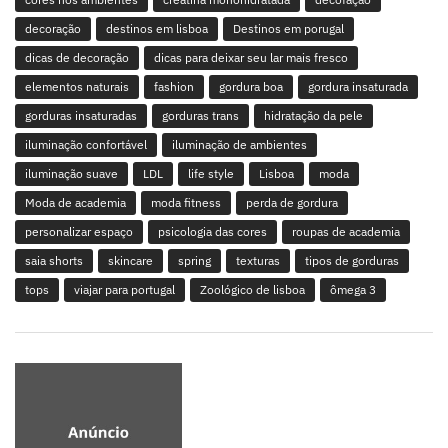
decoração
destinos em lisboa
Destinos em porugal
dicas de decoração
dicas para deixar seu lar mais fresco
elementos naturais
fashion
gordura boa
gordura insaturada
gorduras insaturadas
gorduras trans
hidratação da pele
iluminação confortável
iluminação de ambientes
iluminação suave
LDL
life style
Lisboa
moda
Moda de academia
moda fitness
perda de gordura
personalizar espaço
psicologia das cores
roupas de academia
saia shorts
skincare
spring
texturas
tipos de gorduras
tops
viajar para portugal
Zoológico de lisboa
ômega 3