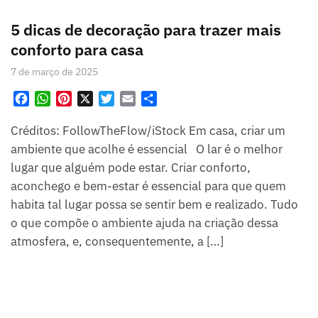
5 dicas de decoração para trazer mais
conforto para casa
7 de março de 2025
F
W
P
X
T
E
S
a
h
i
w
m
h
Créditos: FollowTheFlow/iStock Em casa, criar um
c
a
n
i
a
a
e
t
t
t
i
r
ambiente que acolhe é essencial O lar é o melhor
b
s
e
t
l
e
lugar que alguém pode estar. Criar conforto,
o
A
r
e
aconchego e bem-estar é essencial para que quem
o
p
e
r
habita tal lugar possa se sentir bem e realizado. Tudo
k
p
s
o que compõe o ambiente ajuda na criação dessa
t
atmosfera, e, consequentemente, a […]