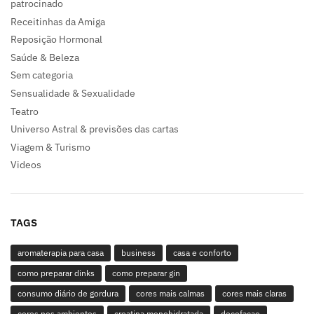
patrocinado
Receitinhas da Amiga
Reposição Hormonal
Saúde & Beleza
Sem categoria
Sensualidade & Sexualidade
Teatro
Universo Astral & previsões das cartas
Viagem & Turismo
Videos
TAGS
aromaterapia para casa
business
casa e conforto
como preparar dinks
como preparar gin
consumo diário de gordura
cores mais calmas
cores mais claras
cores nos ambientes
creatina monohidratada
decofaçao