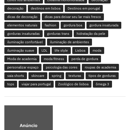
decoração
destinos em lisboa
Destinos em porugal
dicas de decoração
dicas para deixar seu lar mais fresco
elementos naturais
fashion
gordura boa
gordura insaturada
gorduras insaturadas
gorduras trans
hidratação da pele
iluminação confortável
iluminação de ambientes
iluminação suave
LDL
life style
Lisboa
moda
Moda de academia
moda fitness
perda de gordura
personalizar espaço
psicologia das cores
roupas de academia
saia shorts
skincare
spring
texturas
tipos de gorduras
tops
viajar para portugal
Zoológico de lisboa
ômega 3