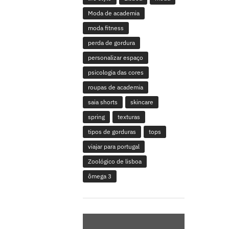
Moda de academia
moda fitness
perda de gordura
personalizar espaço
psicologia das cores
roupas de academia
saia shorts
skincare
spring
texturas
tipos de gorduras
tops
viajar para portugal
Zoológico de lisboa
ômega 3