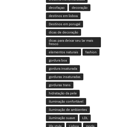
decofaçao
decoração
destinos em lisboa
Destinos em porugal
dicas de decoração
dicas para deixar seu lar mais
fresco
elementos naturais
fashion
gordura boa
gordura insaturada
gorduras insaturadas
gorduras trans
hidratação da pele
iluminação confortável
iluminação de ambientes
iluminação suave
LDL
life style
Lisboa
moda