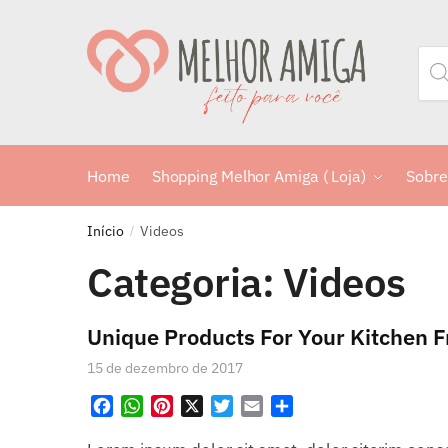
Home
Shopping Melhor Amiga ( Loja)
Sobre
Início
Videos
/
Categoria:
Videos
Unique Products For Your Kitchen 
15 de dezembro de 2017
F
W
P
X
T
E
S
a
h
i
w
m
h