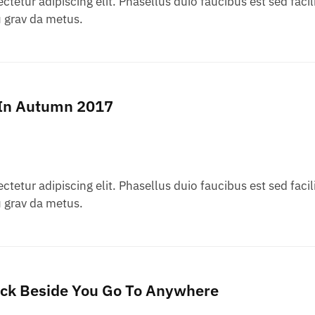
tetur adipiscing elit. Phasellus duio faucibus est sed facili
 grav da metus.
 In Autumn 2017
tetur adipiscing elit. Phasellus duio faucibus est sed facili
 grav da metus.
ck Beside You Go To Anywhere