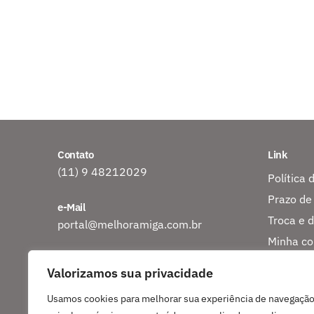
Contato
Link
(11) 9 48212029
Política 
Prazo de
e-Mail
Troca e 
portal@melhoramiga.com.br
Minha co
Endereço
Rastreio
Valorizamos sua privacidade
CEP 06807-440
Sobre nó
Embu das Artes?SP
Usamos cookies para melhorar sua experiência de navegação
Entre em