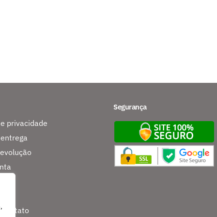
Segurança
de privacidade
 entrega
devolução
nta
s
,
 contato