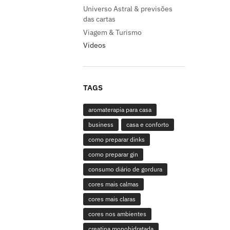
Universo Astral & previsões
das cartas
Viagem & Turismo
Videos
TAGS
aromaterapia para casa
business
casa e conforto
como preparar dinks
como preparar gin
consumo diário de gordura
cores mais calmas
cores mais claras
cores nos ambientes
creatina monohidratada