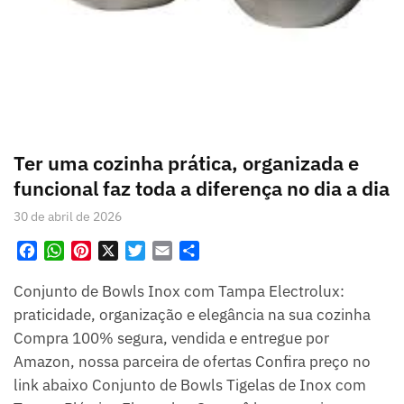
Ter uma cozinha prática, organizada e
funcional faz toda a diferença no dia a dia
30 de abril de 2026
F
W
P
X
T
E
S
a
h
i
w
m
h
Conjunto de Bowls Inox com Tampa Electrolux:
c
a
n
i
a
a
e
t
t
t
i
r
praticidade, organização e elegância na sua cozinha
b
s
e
t
l
e
Compra 100% segura, vendida e entregue por
o
A
r
e
Amazon, nossa parceira de ofertas Confira preço no
o
p
e
r
link abaixo Conjunto de Bowls Tigelas de Inox com
k
p
s