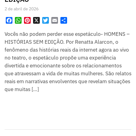
2 de abril de 2026
F
W
P
X
T
E
S
a
h
i
w
m
h
Vocês não podem perder esse espetáculo- HOMENS –
c
a
n
i
a
a
e
t
t
t
i
r
HISTÓRIAS SEM EDIÇÃO. Por Renatta Alarcon, o
b
s
e
t
l
e
fenômeno das histórias reais da internet agora ao vivo
o
A
r
e
no teatro, o espetáculo propõe uma experiência
o
p
e
r
divertida e emocionante sobre os relacionamentos
k
p
s
que atravessam a vida de muitas mulheres. São relatos
t
reais em narrativas envolventes que revelam situações
que muitas […]