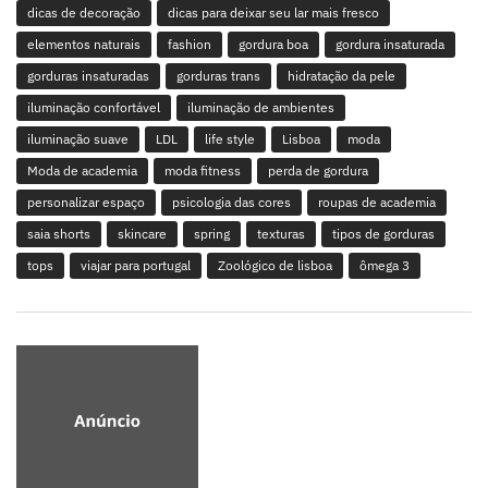
dicas de decoração
dicas para deixar seu lar mais fresco
elementos naturais
fashion
gordura boa
gordura insaturada
gorduras insaturadas
gorduras trans
hidratação da pele
iluminação confortável
iluminação de ambientes
iluminação suave
LDL
life style
Lisboa
moda
Moda de academia
moda fitness
perda de gordura
personalizar espaço
psicologia das cores
roupas de academia
saia shorts
skincare
spring
texturas
tipos de gorduras
tops
viajar para portugal
Zoológico de lisboa
ômega 3