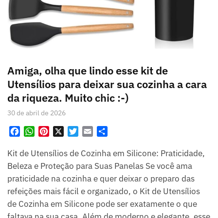
Amiga, olha que lindo esse kit de
Utensílios para deixar sua cozinha a cara
da riqueza. Muito chic :-)
30 de abril de 2026
F
W
P
X
T
E
S
a
h
i
w
m
h
Kit de Utensílios de Cozinha em Silicone: Praticidade,
c
a
n
i
a
a
e
t
t
t
i
r
Beleza e Proteção para Suas Panelas Se você ama
b
s
e
t
l
e
praticidade na cozinha e quer deixar o preparo das
o
A
r
e
refeições mais fácil e organizado, o Kit de Utensílios
o
p
e
r
de Cozinha em Silicone pode ser exatamente o que
k
p
s
faltava na sua casa. Além de moderno e elegante, esse
t