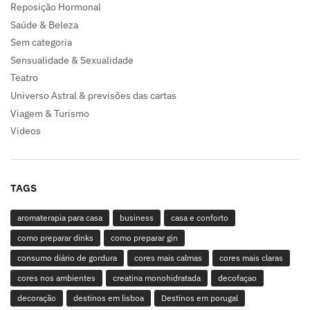
Reposição Hormonal
Saúde & Beleza
Sem categoria
Sensualidade & Sexualidade
Teatro
Universo Astral & previsões das cartas
Viagem & Turismo
Videos
TAGS
aromaterapia para casa
business
casa e conforto
como preparar dinks
como preparar gin
consumo diário de gordura
cores mais calmas
cores mais claras
cores nos ambientes
creatina monohidratada
decofaçao
decoração
destinos em lisboa
Destinos em porugal