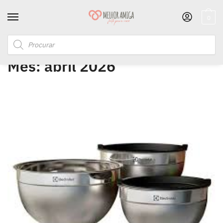
0
Início
/
2026
/
abril
Mês:
abril 2026