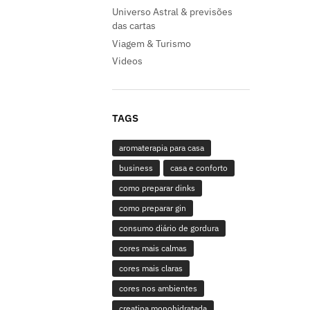
Universo Astral & previsões
das cartas
Viagem & Turismo
Videos
TAGS
aromaterapia para casa
business
casa e conforto
como preparar dinks
como preparar gin
consumo diário de gordura
cores mais calmas
cores mais claras
cores nos ambientes
creatina monohidratada