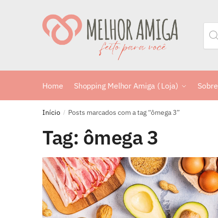
Home
Shopping Melhor Amiga ( Loja)
Sobre
Início
Posts marcados com a tag “ômega 3”
/
Tag:
ômega 3