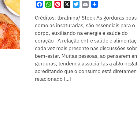
F
W
P
X
T
E
S
a
h
i
w
m
h
Créditos: tbralnina/iStock As gorduras boas
c
a
n
i
a
a
e
t
t
t
i
r
como as insaturadas, são essenciais para o
b
s
e
t
l
e
corpo, auxiliando na energia e saúde do
o
A
r
e
coração A relação entre saúde e alimentaç
o
p
e
r
cada vez mais presente nas discussões sob
k
p
s
bem-estar. Muitas pessoas, ao pensarem e
t
gorduras, tendem a associá-las a algo negat
acreditando que o consumo está diretamen
relacionado […]