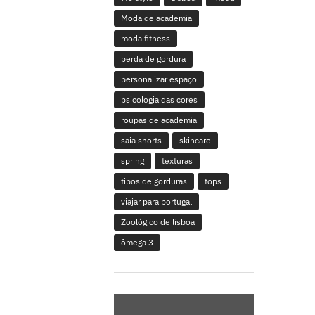
Moda de academia
moda fitness
perda de gordura
personalizar espaço
psicologia das cores
roupas de academia
saia shorts
skincare
spring
texturas
tipos de gorduras
tops
viajar para portugal
Zoológico de lisboa
ômega 3