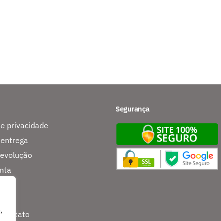
Segurança
de privacidade
 entrega
devolução
nta
s
,
 contato