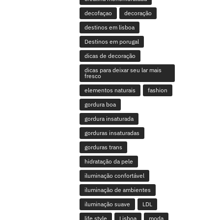
decofaçao
decoração
destinos em lisboa
Destinos em porugal
dicas de decoração
dicas para deixar seu lar mais
fresco
elementos naturais
fashion
gordura boa
gordura insaturada
gorduras insaturadas
gorduras trans
hidratação da pele
iluminação confortável
iluminação de ambientes
iluminação suave
LDL
life style
Lisboa
moda