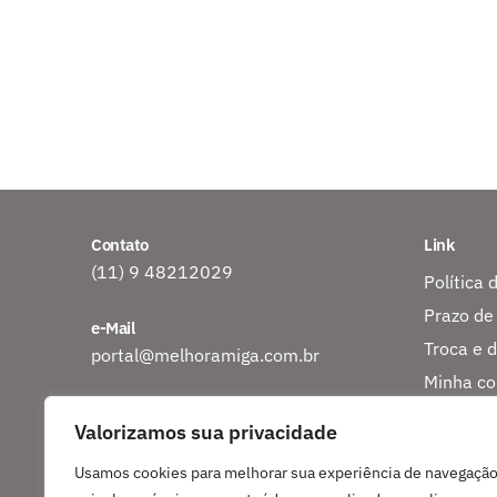
Contato
Link
(11) 9 48212029
Política 
Prazo de
e-Mail
Troca e 
portal@melhoramiga.com.br
Minha co
Endereço
Rastreio
Valorizamos sua privacidade
CEP 06807-440
Sobre nó
Embu das Artes?SP
Usamos cookies para melhorar sua experiência de navegação
Entre em