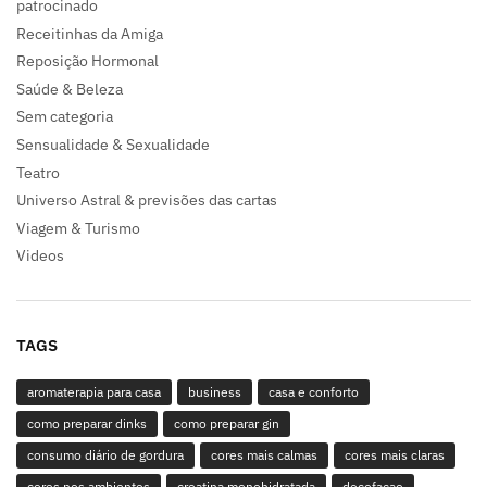
patrocinado
Receitinhas da Amiga
Reposição Hormonal
Saúde & Beleza
Sem categoria
Sensualidade & Sexualidade
Teatro
Universo Astral & previsões das cartas
Viagem & Turismo
Videos
TAGS
aromaterapia para casa
business
casa e conforto
como preparar dinks
como preparar gin
consumo diário de gordura
cores mais calmas
cores mais claras
cores nos ambientes
creatina monohidratada
decofaçao