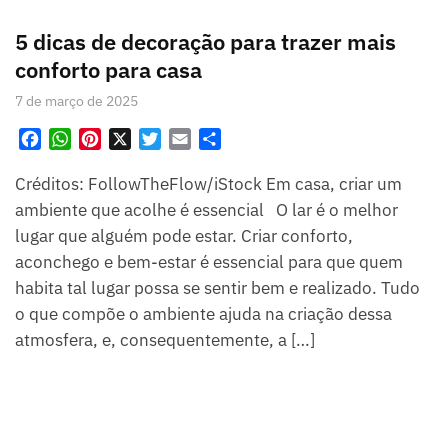
5 dicas de decoração para trazer mais
conforto para casa
7 de março de 2025
F
W
P
X
T
E
S
a
h
i
w
m
h
Créditos: FollowTheFlow/iStock Em casa, criar um
c
a
n
i
a
a
e
t
t
t
i
r
ambiente que acolhe é essencial O lar é o melhor
b
s
e
t
l
e
lugar que alguém pode estar. Criar conforto,
o
A
r
e
aconchego e bem-estar é essencial para que quem
o
p
e
r
habita tal lugar possa se sentir bem e realizado. Tudo
k
p
s
o que compõe o ambiente ajuda na criação dessa
t
atmosfera, e, consequentemente, a […]