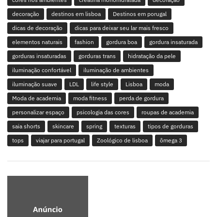
decoração
destinos em lisboa
Destinos em porugal
dicas de decoração
dicas para deixar seu lar mais fresco
elementos naturais
fashion
gordura boa
gordura insaturada
gorduras insaturadas
gorduras trans
hidratação da pele
iluminação confortável
iluminação de ambientes
iluminação suave
LDL
life style
Lisboa
moda
Moda de academia
moda fitness
perda de gordura
personalizar espaço
psicologia das cores
roupas de academia
saia shorts
skincare
spring
texturas
tipos de gorduras
tops
viajar para portugal
Zoológico de lisboa
ômega 3