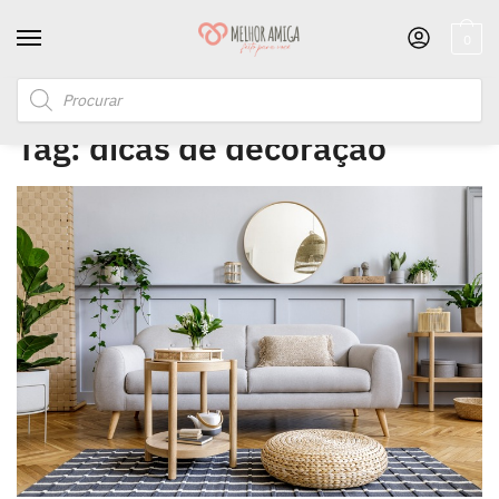
0
Início
/
Posts marcados com a tag “dicas de decoração”
Tag:
dicas de decoração