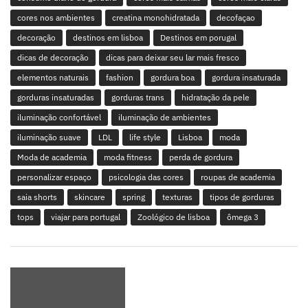
cores nos ambientes
creatina monohidratada
decofaçao
decoração
destinos em lisboa
Destinos em porugal
dicas de decoração
dicas para deixar seu lar mais fresco
elementos naturais
fashion
gordura boa
gordura insaturada
gorduras insaturadas
gorduras trans
hidratação da pele
iluminação confortável
iluminação de ambientes
iluminação suave
LDL
life style
Lisboa
moda
Moda de academia
moda fitness
perda de gordura
personalizar espaço
psicologia das cores
roupas de academia
saia shorts
skincare
spring
texturas
tipos de gorduras
tops
viajar para portugal
Zoológico de lisboa
ômega 3