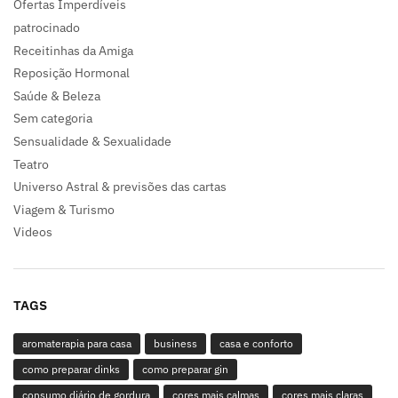
Ofertas Imperdíveis
patrocinado
Receitinhas da Amiga
Reposição Hormonal
Saúde & Beleza
Sem categoria
Sensualidade & Sexualidade
Teatro
Universo Astral & previsões das cartas
Viagem & Turismo
Videos
TAGS
aromaterapia para casa
business
casa e conforto
como preparar dinks
como preparar gin
consumo diário de gordura
cores mais calmas
cores mais claras