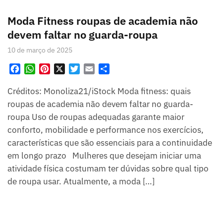
Moda Fitness roupas de academia não
devem faltar no guarda-roupa
10 de março de 2025
F
W
P
X
T
E
S
a
h
i
w
m
h
Créditos: Monoliza21/iStock Moda fitness: quais
c
a
n
i
a
a
e
t
t
t
i
r
roupas de academia não devem faltar no guarda-
b
s
e
t
l
e
roupa Uso de roupas adequadas garante maior
o
A
r
e
conforto, mobilidade e performance nos exercícios,
o
p
e
r
características que são essenciais para a continuidade
k
p
s
em longo prazo Mulheres que desejam iniciar uma
t
atividade física costumam ter dúvidas sobre qual tipo
de roupa usar. Atualmente, a moda […]