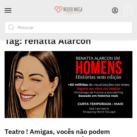
0
Início
/
Posts marcados com a tag “renatta Alarcon”
Tag:
renatta Alarcon
Teatro ! Amigas, vocês não podem