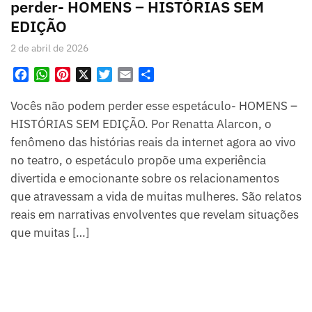
perder- HOMENS – HISTÓRIAS SEM
EDIÇÃO
2 de abril de 2026
F
W
P
X
T
E
S
a
h
i
w
m
h
Vocês não podem perder esse espetáculo- HOMENS –
c
a
n
i
a
a
e
t
t
t
i
r
HISTÓRIAS SEM EDIÇÃO. Por Renatta Alarcon, o
b
s
e
t
l
e
fenômeno das histórias reais da internet agora ao vivo
o
A
r
e
no teatro, o espetáculo propõe uma experiência
o
p
e
r
divertida e emocionante sobre os relacionamentos
k
p
s
que atravessam a vida de muitas mulheres. São relatos
t
reais em narrativas envolventes que revelam situações
que muitas […]