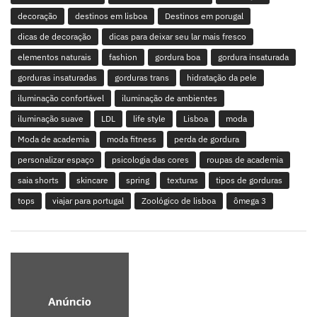
decoração
destinos em lisboa
Destinos em porugal
dicas de decoração
dicas para deixar seu lar mais fresco
elementos naturais
fashion
gordura boa
gordura insaturada
gorduras insaturadas
gorduras trans
hidratação da pele
iluminação confortável
iluminação de ambientes
iluminação suave
LDL
life style
Lisboa
moda
Moda de academia
moda fitness
perda de gordura
personalizar espaço
psicologia das cores
roupas de academia
saia shorts
skincare
spring
texturas
tipos de gorduras
tops
viajar para portugal
Zoológico de lisboa
ômega 3