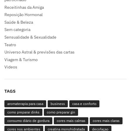
Receitinhas da Amiga
Reposição Hormonal
Saúde & Beleza
Sem categoria
Sensualidade & Sexualidade
Teatro
Universo Astral & previsões das cartas
Viagem & Turismo
Videos
TAGS
aromaterapia para casa
business
casa e conforto
como preparar dinks
como preparar gin
consumo diário de gordura
cores mais calmas
cores mais claras
cores nos ambientes
creatina monohidratada
decofaçao