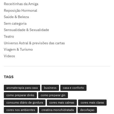
Receitinhas da Amiga
Reposição Hormonal
Saúde & Beleza
Sem categoria
Sensualidade & Sexualidade
Teatro
Universo Astral & previsões das cartas
Viagem & Turismo
Videos
TAGS
aromaterapia para casa
business
casa e conforto
como preparar dinks
como preparar gin
consumo diário de gordura
cores mais calmas
cores mais claras
cores nos ambientes
creatina monohidratada
decofaçao