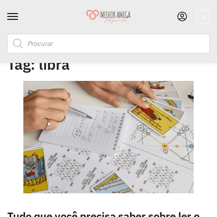
0
Início
/
Posts marcados com a tag “libra”
Tag:
libra
Tudo que você precisa saber sobre ler o