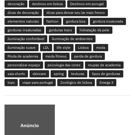
decoração
destinos em lisboa
Destinos em porugal
dicas de decoração
dicas para deixar seu lar mais fresco
elementos naturais
fashion
gordura boa
gordura insaturada
gorduras insaturadas
gorduras trans
hidratação da pele
iluminação confortável
iluminação de ambientes
iluminação suave
LDL
life style
Lisboa
moda
Moda de academia
moda fitness
perda de gordura
personalizar espaço
psicologia das cores
roupas de academia
saia shorts
skincare
spring
texturas
tipos de gorduras
tops
viajar para portugal
Zoológico de lisboa
ômega 3