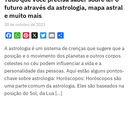
futuro através da astrologia, mapa astral
e muito mais
20 de outubro de 2023
F
W
P
X
T
E
S
a
h
i
w
m
h
A astrologia é um sistema de crenças que sugere que a
c
a
n
i
a
a
e
t
t
t
i
r
posição e o movimento dos planetas e outros corpos
b
s
e
t
l
e
celestes no céu podem influenciar a vida e a
o
A
r
e
personalidade das pessoas. Aqui estão alguns pontos-
o
p
e
r
chave sobre astrologia: Horóscopos: Horóscopos são
k
p
s
uma parte comum da astrologia. Eles são baseados na
t
posição do Sol, da Lua […]