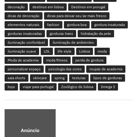
decoração
destinos em lisboa
Destinos em porugal
dicas de decoração
dicas para deixar seu lar mais fresco
elementos naturais
fashion
gordura boa
gordura insaturada
gorduras insaturadas
gorduras trans
hidratação da pele
iluminação confortável
iluminação de ambientes
iluminação suave
LDL
life style
Lisboa
moda
Moda de academia
moda fitness
perda de gordura
personalizar espaço
psicologia das cores
roupas de academia
saia shorts
skincare
spring
texturas
tipos de gorduras
tops
viajar para portugal
Zoológico de lisboa
ômega 3