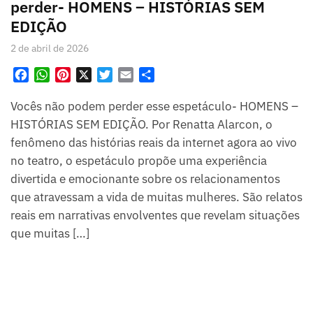
perder- HOMENS – HISTÓRIAS SEM
EDIÇÃO
2 de abril de 2026
F
W
P
X
T
E
S
a
h
i
w
m
h
Vocês não podem perder esse espetáculo- HOMENS –
c
a
n
i
a
a
e
t
t
t
i
r
HISTÓRIAS SEM EDIÇÃO. Por Renatta Alarcon, o
b
s
e
t
l
e
fenômeno das histórias reais da internet agora ao vivo
o
A
r
e
no teatro, o espetáculo propõe uma experiência
o
p
e
r
divertida e emocionante sobre os relacionamentos
k
p
s
que atravessam a vida de muitas mulheres. São relatos
t
reais em narrativas envolventes que revelam situações
que muitas […]