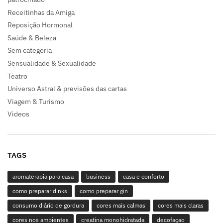
Receitinhas da Amiga
Reposição Hormonal
Saúde & Beleza
Sem categoria
Sensualidade & Sexualidade
Teatro
Universo Astral & previsões das cartas
Viagem & Turismo
Videos
TAGS
aromaterapia para casa
business
casa e conforto
como preparar dinks
como preparar gin
consumo diário de gordura
cores mais calmas
cores mais claras
cores nos ambientes
creatina monohidratada
decofaçao