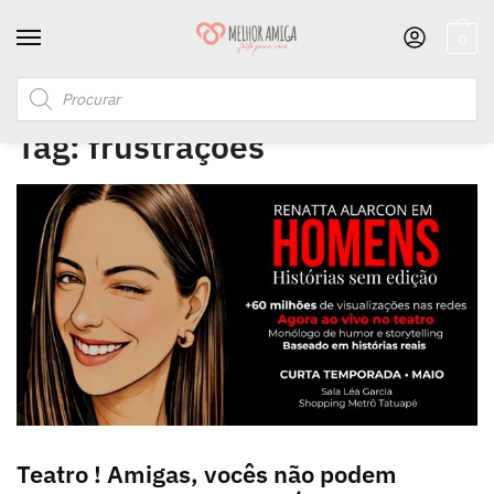
0
Início
/
Posts marcados com a tag “frustrações”
Tag:
frustrações
Teatro ! Amigas, vocês não podem