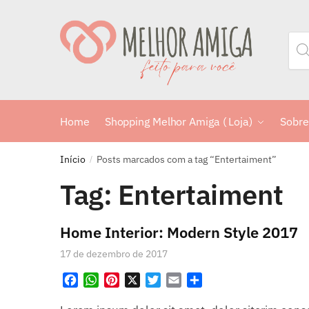
Home
Shopping Melhor Amiga ( Loja)
Sobre
Início
Posts marcados com a tag “Entertaiment”
/
Tag:
Entertaiment
Home Interior: Modern Style 2017
17 de dezembro de 2017
F
W
P
X
T
E
S
a
h
i
w
m
h