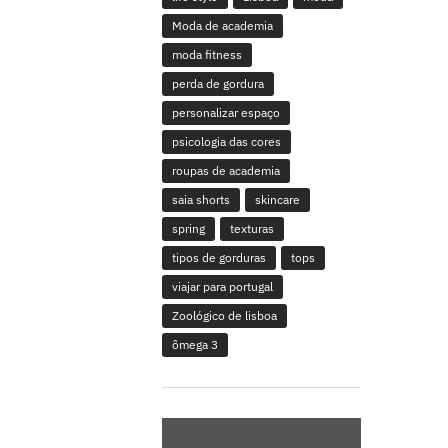
Moda de academia
moda fitness
perda de gordura
personalizar espaço
psicologia das cores
roupas de academia
saia shorts
skincare
spring
texturas
tipos de gorduras
tops
viajar para portugal
Zoológico de lisboa
ômega 3