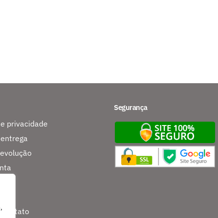
Segurança
de privacidade
 entrega
devolução
nta
s
,
 contato