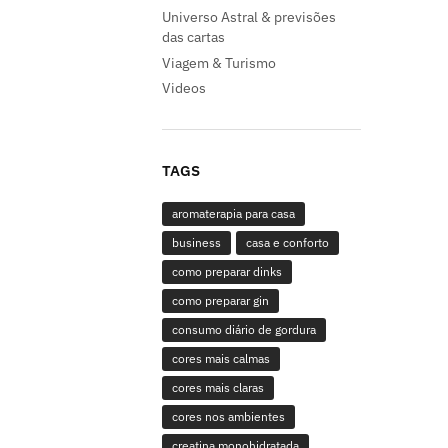
Universo Astral & previsões
das cartas
Viagem & Turismo
Videos
TAGS
aromaterapia para casa
business
casa e conforto
como preparar dinks
como preparar gin
consumo diário de gordura
cores mais calmas
cores mais claras
cores nos ambientes
creatina monohidratada