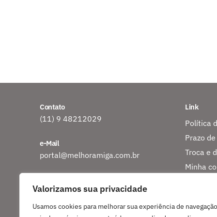
Contato
Link
(11) 9 48212029
Política 
Prazo de
e-Mail
Troca e 
portal@melhoramiga.com.br
Minha co
Endereço
Rastreio
Valorizamos sua privacidade
CEP 06807-440
Sobre nó
Embu das Artes?SP
Usamos cookies para melhorar sua experiência de navegação
Entre em