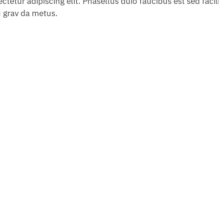
tetur adipiscing elit. Phasellus duio faucibus est sed facili
 grav da metus.