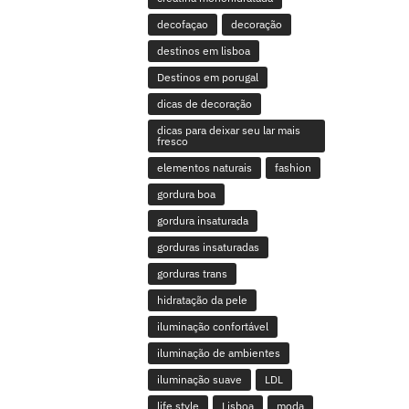
decofaçao
decoração
destinos em lisboa
Destinos em porugal
dicas de decoração
dicas para deixar seu lar mais
fresco
elementos naturais
fashion
gordura boa
gordura insaturada
gorduras insaturadas
gorduras trans
hidratação da pele
iluminação confortável
iluminação de ambientes
iluminação suave
LDL
life style
Lisboa
moda