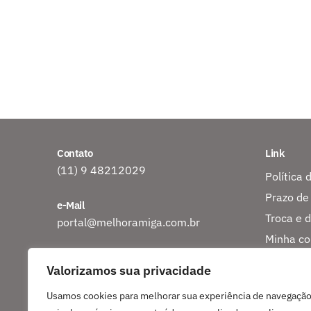
Contato
Link
(11) 9 48212029
Política 
Prazo de
e-Mail
Troca e 
portal@melhoramiga.com.br
Minha co
Endereço
Rastreio
Valorizamos sua privacidade
CEP 06807-440
Sobre nó
Embu das Artes?SP
Usamos cookies para melhorar sua experiência de navegação
Entre em