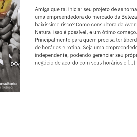
a
h
i
w
m
h
Amiga que tal iniciar seu projeto de se torna
c
a
n
i
a
a
e
t
t
t
i
r
uma empreendedora do mercado da Beleza
b
s
e
t
l
e
baixíssimo risco? Como consultora da Avon
o
A
r
e
Natura isso é possível, e um ótimo começo
o
p
e
r
Principalmente para quem precisa ter liber
k
p
s
de horários e rotina. Seja uma empreended
t
independente, podendo gerenciar seu própr
negócio de acordo com seus horários e […]