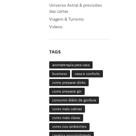
Universo Astral & previsões
das cartas
Viagem & Turismo
Videos
TAGS
aromaterapia para casa
business
casa e conforto
como preparar dinks
como preparar gin
consumo diário de gordura
cores mais calmas
cores mais claras
cores nos ambientes
creatina monohidratada