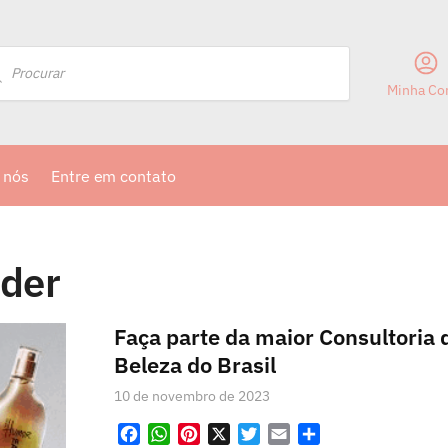
Minha Co
 nós
Entre em contato
der
Faça parte da maior Consultoria 
Beleza do Brasil
10 de novembro de 2023
F
W
P
X
T
E
S