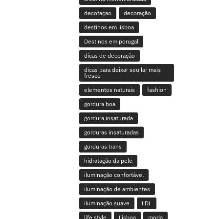
decofaçao
decoração
destinos em lisboa
Destinos em porugal
dicas de decoração
dicas para deixar seu lar mais
fresco
elementos naturais
fashion
gordura boa
gordura insaturada
gorduras insaturadas
gorduras trans
hidratação da pele
iluminação confortável
iluminação de ambientes
iluminação suave
LDL
life style
Lisboa
moda