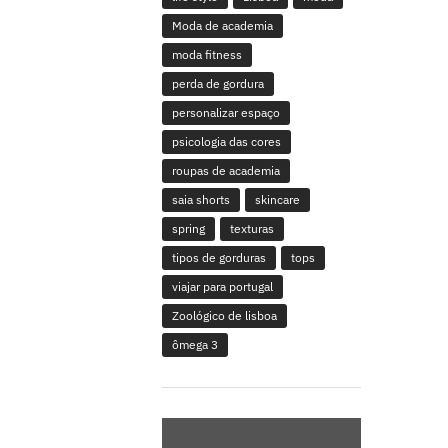
Moda de academia
moda fitness
perda de gordura
personalizar espaço
psicologia das cores
roupas de academia
saia shorts
skincare
spring
texturas
tipos de gorduras
tops
viajar para portugal
Zoológico de lisboa
ômega 3