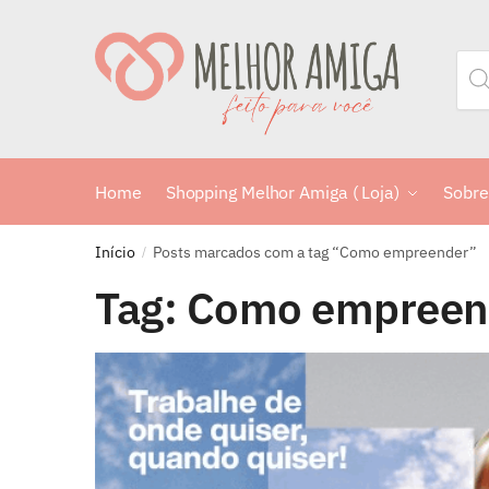
Home
Shopping Melhor Amiga ( Loja)
Sobre
Início
Posts marcados com a tag “Como empreender”
/
Tag:
Como empreen