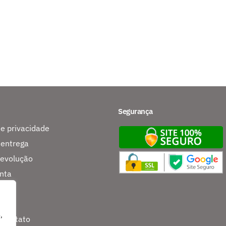
Segurança
de privacidade
 entrega
devolução
nta
s
,
 contato