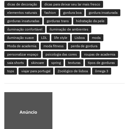
dicas de decoração
dicas para deixar seu lar mais fresco
elementos naturais
fashion
gordura boa
gordura insaturada
gorduras insaturadas
gorduras trans
hidratação da pele
iluminação confortável
iluminação de ambientes
iluminação suave
LDL
life style
Lisboa
moda
Moda de academia
moda fitness
perda de gordura
personalizar espaço
psicologia das cores
roupas de academia
saia shorts
skincare
spring
texturas
tipos de gorduras
tops
viajar para portugal
Zoológico de lisboa
ômega 3