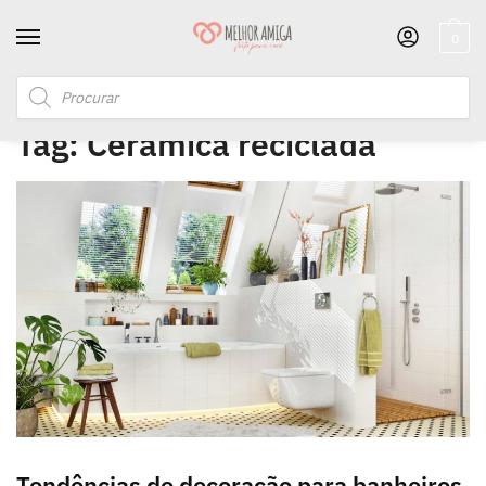
0
Início
/
Posts marcados com a tag “Cerâmica reciclada”
Tag:
Cerâmica reciclada
Tendências de decoração para banheiros