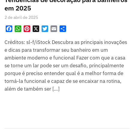
em 2025
2 de abril de 2025
F
W
P
X
T
E
S
a
h
i
w
m
h
Créditos: sl-f/iStock Descubra as principais inovações
c
a
n
i
a
a
e
t
t
t
i
r
e dicas para transformar seu banheiro em um
b
s
e
t
l
e
ambiente moderno e funcional Fazer com que a casa
o
A
r
e
se torne um lar pode ser um desafio, principalmente
o
p
e
r
porque é preciso entender qual é a melhor forma de
k
p
s
torná-la funcional e capaz de se encaixar na rotina,
t
além de também ser […]