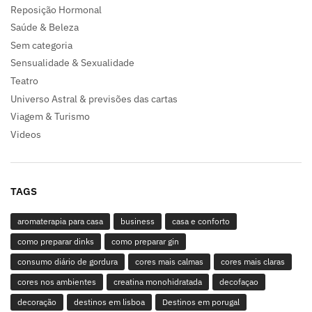
Reposição Hormonal
Saúde & Beleza
Sem categoria
Sensualidade & Sexualidade
Teatro
Universo Astral & previsões das cartas
Viagem & Turismo
Videos
TAGS
aromaterapia para casa
business
casa e conforto
como preparar dinks
como preparar gin
consumo diário de gordura
cores mais calmas
cores mais claras
cores nos ambientes
creatina monohidratada
decofaçao
decoração
destinos em lisboa
Destinos em porugal