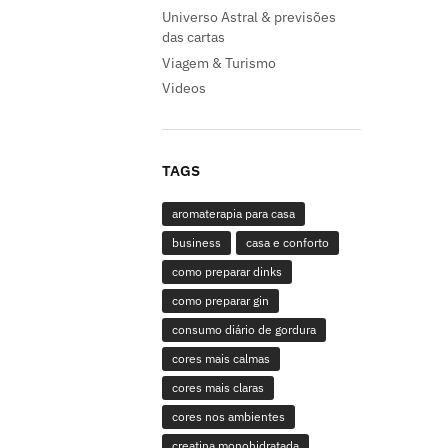
Universo Astral & previsões
das cartas
Viagem & Turismo
Videos
TAGS
aromaterapia para casa
business
casa e conforto
como preparar dinks
como preparar gin
consumo diário de gordura
cores mais calmas
cores mais claras
cores nos ambientes
creatina monohidratada