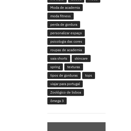
Moda de academia
moda fitness
perda de gordura
personalizar espaço
psicologia das cores
roupas de academia
saia shorts
skincare
spring
texturas
tipos de gorduras
tops
viajar para portugal
Zoológico de lisboa
ômega 3