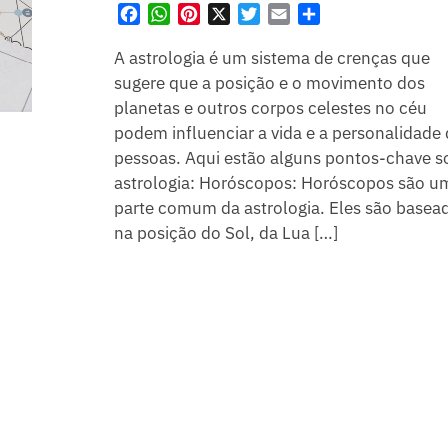
F
W
P
X
T
E
S
a
h
i
w
m
h
A astrologia é um sistema de crenças que
c
a
n
i
a
a
e
t
t
t
i
r
sugere que a posição e o movimento dos
b
s
e
t
l
e
planetas e outros corpos celestes no céu
o
A
r
e
podem influenciar a vida e a personalidade
o
p
e
r
pessoas. Aqui estão alguns pontos-chave s
k
p
s
astrologia: Horóscopos: Horóscopos são u
t
parte comum da astrologia. Eles são basea
na posição do Sol, da Lua […]