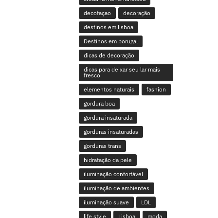
decofaçao
decoração
destinos em lisboa
Destinos em porugal
dicas de decoração
dicas para deixar seu lar mais
fresco
elementos naturais
fashion
gordura boa
gordura insaturada
gorduras insaturadas
gorduras trans
hidratação da pele
iluminação confortável
iluminação de ambientes
iluminação suave
LDL
life style
Lisboa
moda