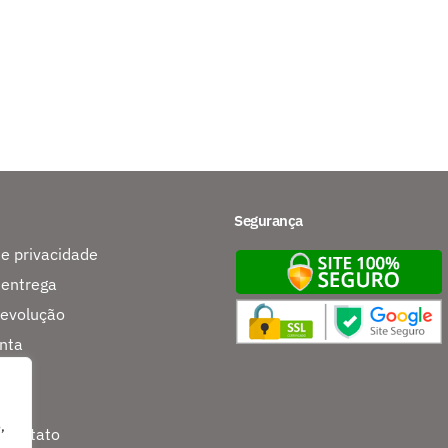
Segurança
de privacidade
 entrega
devolução
nta
s
,
 contato