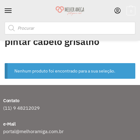
0
Início
/
Produtos marcados com a tag “pintar cabelo grisalho”
pintar cabelo grisalho
Nenhum produto foi encontrado para a sua seleção.
Contato
(11) 9 48212029
e-Mail
portal@melhoramiga.com.br