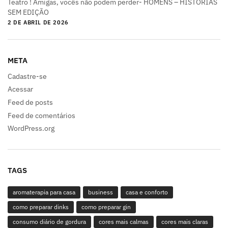
Teatro ! Amigas, vocês não podem perder- HOMENS – HISTÓRIAS
SEM EDIÇÃO
2 DE ABRIL DE 2026
META
Cadastre-se
Acessar
Feed de posts
Feed de comentários
WordPress.org
TAGS
aromaterapia para casa
business
casa e conforto
como preparar dinks
como preparar gin
consumo diário de gordura
cores mais calmas
cores mais claras