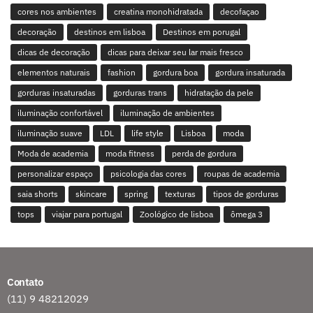
cores nos ambientes
creatina monohidratada
decofaçao
decoração
destinos em lisboa
Destinos em porugal
dicas de decoração
dicas para deixar seu lar mais fresco
elementos naturais
fashion
gordura boa
gordura insaturada
gorduras insaturadas
gorduras trans
hidratação da pele
iluminação confortável
iluminação de ambientes
iluminação suave
LDL
life style
Lisboa
moda
Moda de academia
moda fitness
perda de gordura
personalizar espaço
psicologia das cores
roupas de academia
saia shorts
skincare
spring
texturas
tipos de gorduras
tops
viajar para portugal
Zoológico de lisboa
ômega 3
Contato
(11) 9 48212029